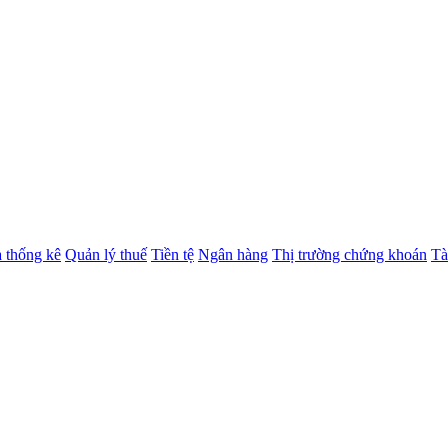
à thống kê
Quản lý thuế
Tiền tệ
Ngân hàng
Thị trường chứng khoán
Tà