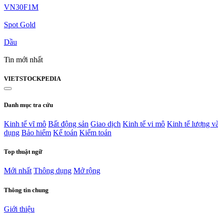
VN30F1M
Spot Gold
Dầu
Tin mới nhất
VIET
STOCK
PEDIA
Danh mục tra cứu
Kinh tế vĩ mô
Bất động sản
Giao dịch
Kinh tế vi mô
Kinh tế lượng v
dụng
Bảo hiểm
Kế toán
Kiểm toán
Top thuật ngữ
Mới nhất
Thông dụng
Mở rộng
Thông tin chung
Giới thiệu