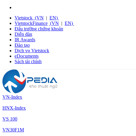
Vietstock
(
VN
|
EN
)
VietstockFinance
(
VN
|
EN
)
Đấu trường chứng khoán
Diễn đàn
IR Awards
Đào tạo
Dịch vụ Vietstock
eDocuments
Sách tài chính
VN-Index
HNX-Index
VS 100
VN30F1M