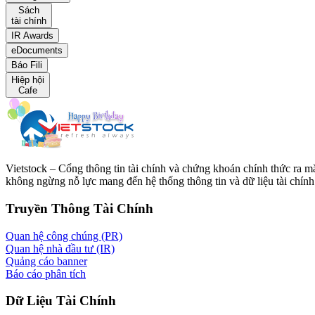
Sách
tài chính
IR Awards
eDocuments
Báo Fili
Hiệp hội
Cafe
Vietstock – Cổng thông tin tài chính và chứng khoán chính thức ra 
không ngừng nỗ lực mang đến hệ thống thông tin và dữ liệu tài chính 
Truyền Thông Tài Chính
Quan hệ công chúng (PR)
Quan hệ nhà đầu tư (IR)
Quảng cáo banner
Báo cáo phân tích
Dữ Liệu Tài Chính