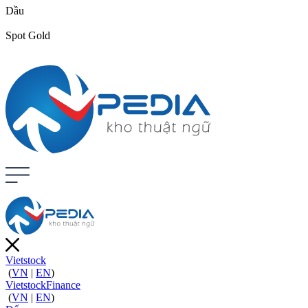
Dầu
Spot Gold
Vietstock
(
VN
|
EN
)
VietstockFinance
(
VN
|
EN
)