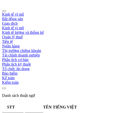
Kinh tế vĩ mô
Bất động sản
Giao dịch
Kinh tế vi mô
Kinh tế lượng và thống kê
Quản lý thuế
Tiền tệ
Ngân hàng
Thị trường chứng khoán
Tài chính doanh nghiệp
Phân tích cơ bản
Phân tích kỹ thuật
Tổ chức tín dụng
Bảo hiểm
Kế toán
Kiểm toán
Danh sách thuật ngữ
STT
TÊN TIẾNG VIỆT