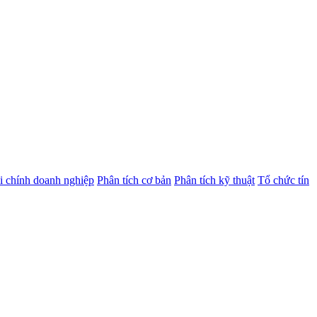
i chính doanh nghiệp
Phân tích cơ bản
Phân tích kỹ thuật
Tổ chức tín