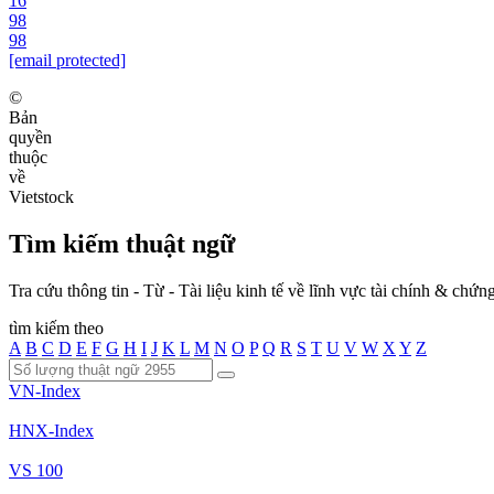
16
98
98
[email protected]
©
Bản
quyền
thuộc
về
Vietstock
Tìm kiếm thuật ngữ
Tra cứu thông tin - Từ - Tài liệu kinh tế về lĩnh vực tài chính & chứ
tìm kiếm theo
A
B
C
D
E
F
G
H
I
J
K
L
M
N
O
P
Q
R
S
T
U
V
W
X
Y
Z
VN-Index
HNX-Index
VS 100