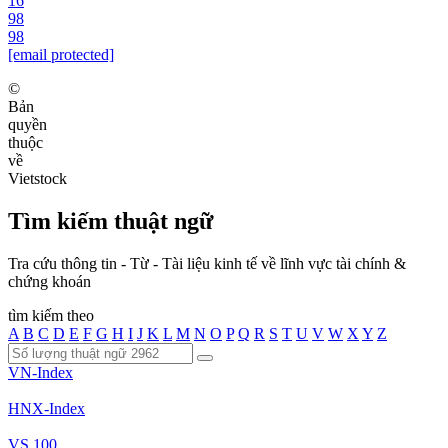
16
98
98
[email protected]
©
Bản
quyền
thuộc
về
Vietstock
Tìm kiếm thuật ngữ
Tra cứu thông tin - Từ - Tài liệu kinh tế về lĩnh vực tài chính &
chứng khoán
tìm kiếm theo
A
B
C
D
E
F
G
H
I
J
K
L
M
N
O
P
Q
R
S
T
U
V
W
X
Y
Z
VN-Index
HNX-Index
VS 100