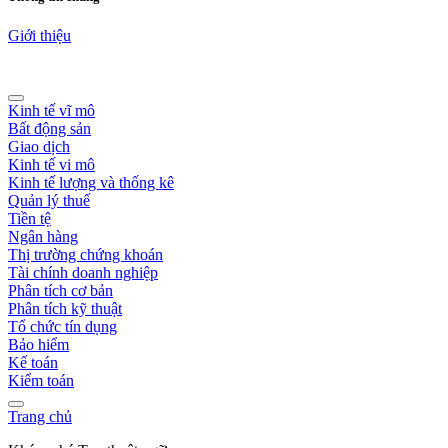
Giới thiệu
Kinh tế vĩ mô
Bất động sản
Giao dịch
Kinh tế vi mô
Kinh tế lượng và thống kê
Quản lý thuế
Tiền tệ
Ngân hàng
Thị trường chứng khoán
Tài chính doanh nghiệp
Phân tích cơ bản
Phân tích kỹ thuật
Tổ chức tín dụng
Bảo hiểm
Kế toán
Kiểm toán
Trang chủ