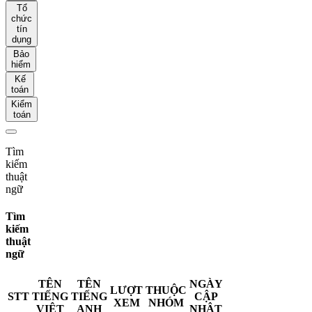
Tổ
chức
tín
dụng
Bảo
hiểm
Kế
toán
Kiểm
toán
Tìm
kiếm
thuật
ngữ
Tìm
kiếm
thuật
ngữ
TÊN
TÊN
NGÀY
LƯỢT
THUỘC
STT
TIẾNG
TIẾNG
CẬP
XEM
NHÓM
VIỆT
ANH
NHẬT