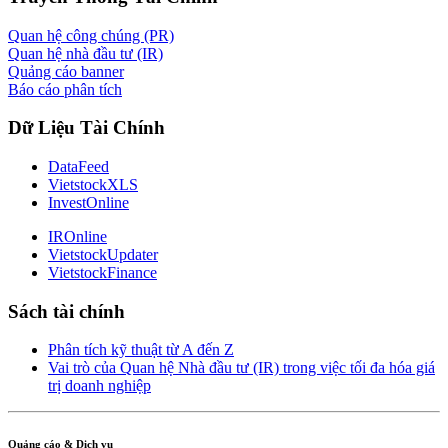
Quan hệ công chúng (PR)
Quan hệ nhà đầu tư (IR)
Quảng cáo banner
Báo cáo phân tích
Dữ Liệu Tài Chính
DataFeed
VietstockXLS
InvestOnline
IROnline
VietstockUpdater
VietstockFinance
Sách tài chính
Phân tích kỹ thuật từ A đến Z
Vai trò của Quan hệ Nhà đầu tư (IR) trong việc tối đa hóa giá
trị doanh nghiệp
Quảng cáo & Dịch vụ