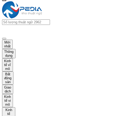
Mới
nhất
Thông
dụng
Kinh
tế vĩ
mô
Bất
động
sản
Giao
dịch
Kinh
tế vi
mô
Kinh
tế