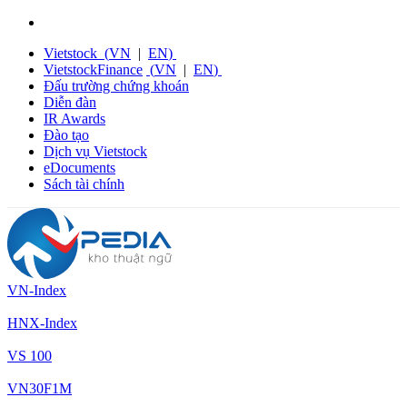
Vietstock
(
VN
|
EN
)
VietstockFinance
(
VN
|
EN
)
Đấu trường chứng khoán
Diễn đàn
IR Awards
Đào tạo
Dịch vụ Vietstock
eDocuments
Sách tài chính
VN-Index
HNX-Index
VS 100
VN30F1M