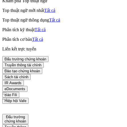
Khám phá Top thuật ngữ
Top thuật ngữ mới nhất
Tất cả
Top thuật ngữ thông dụng
Tất cả
Phân tích kỹ thuật
Tất cả
Phân tích cơ bản
Tất cả
Liên kết trực tuyến
Đấu trường chứng khoán
Truyền thông tài chính
Đào tạo chứng khoán
Sách tài chính
IR Awards
eDocuments
Báo Fili
Hiệp hội Vafe
Đấu trường
chứng khoán