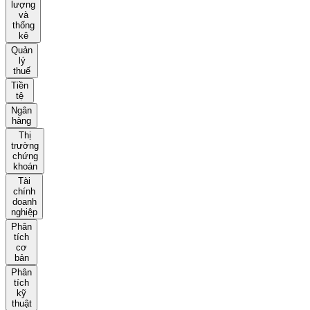
lượng
và
thống
kê
Quản
lý
thuế
Tiền
tệ
Ngân
hàng
Thị
trường
chứng
khoán
Tài
chính
doanh
nghiệp
Phân
tích
cơ
bản
Phân
tích
kỹ
thuật