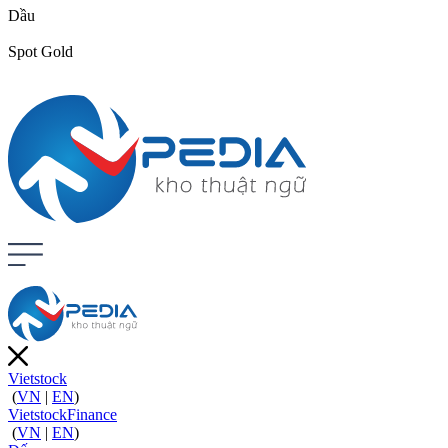
Dầu
Spot Gold
Vietstock
(
VN
|
EN
)
VietstockFinance
(
VN
|
EN
)