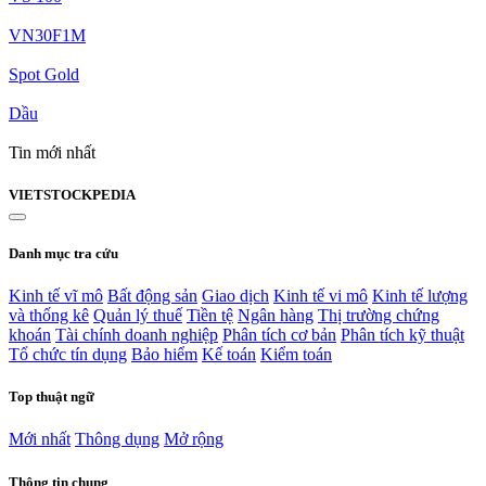
VN30F1M
Spot Gold
Dầu
Tin mới nhất
VIET
STOCK
PEDIA
Danh mục tra cứu
Kinh tế vĩ mô
Bất động sản
Giao dịch
Kinh tế vi mô
Kinh tế lượng
và thống kê
Quản lý thuế
Tiền tệ
Ngân hàng
Thị trường chứng
khoán
Tài chính doanh nghiệp
Phân tích cơ bản
Phân tích kỹ thuật
Tổ chức tín dụng
Bảo hiểm
Kế toán
Kiểm toán
Top thuật ngữ
Mới nhất
Thông dụng
Mở rộng
Thông tin chung