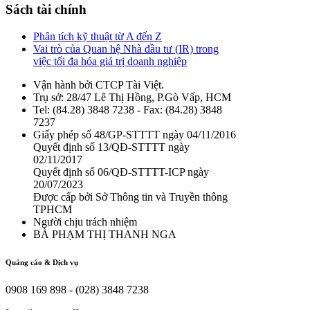
Sách tài chính
Phân tích kỹ thuật từ A đến Z
Vai trò của Quan hệ Nhà đầu tư (IR) trong
việc tối đa hóa giá trị doanh nghiệp
Vận hành bởi CTCP Tài Việt.
Trụ sở: 28/47 Lê Thị Hồng, P.Gò Vấp, HCM
Tel: (84.28) 3848 7238 - Fax: (84.28) 3848
7237
Giấy phép số 48/GP-STTTT ngày 04/11/2016
Quyết định số 13/QĐ-STTTT ngày
02/11/2017
Quyết định số 06/QĐ-STTTT-ICP ngày
20/07/2023
Được cấp bởi Sở Thông tin và Truyền thông
TPHCM
Người chịu trách nhiệm
BÀ PHẠM THỊ THANH NGA
Quảng cáo & Dịch vụ
0908 169 898 - (028) 3848 7238