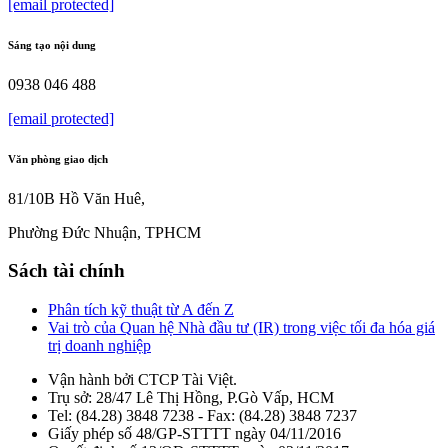
[email protected]
Sáng tạo nội dung
0938 046 488
[email protected]
Văn phòng giao dịch
81/10B Hồ Văn Huê,
Phường Đức Nhuận, TPHCM
Sách tài chính
Phân tích kỹ thuật từ A đến Z
Vai trò của Quan hệ Nhà đầu tư (IR) trong việc tối đa hóa giá
trị doanh nghiệp
Vận hành bởi CTCP Tài Việt.
Trụ sở: 28/47 Lê Thị Hồng, P.Gò Vấp, HCM
Tel: (84.28) 3848 7238 - Fax: (84.28) 3848 7237
Giấy phép số 48/GP-STTTT ngày 04/11/2016