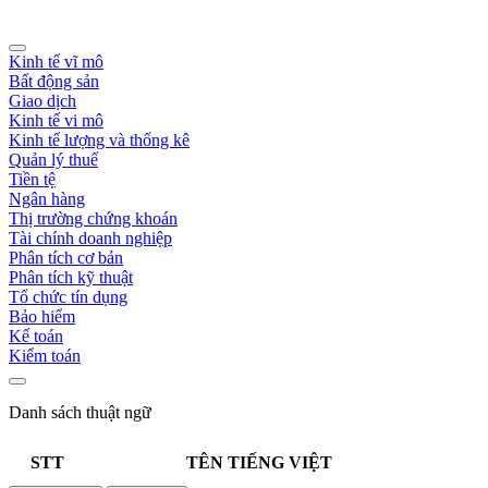
Kinh tế vĩ mô
Bất động sản
Giao dịch
Kinh tế vi mô
Kinh tế lượng và thống kê
Quản lý thuế
Tiền tệ
Ngân hàng
Thị trường chứng khoán
Tài chính doanh nghiệp
Phân tích cơ bản
Phân tích kỹ thuật
Tổ chức tín dụng
Bảo hiểm
Kế toán
Kiểm toán
Danh sách thuật ngữ
STT
TÊN TIẾNG VIỆT