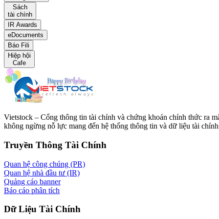
Sách
tài chính
IR Awards
eDocuments
Báo Fili
Hiệp hội
Cafe
Vietstock – Cổng thông tin tài chính và chứng khoán chính thức ra 
không ngừng nỗ lực mang đến hệ thống thông tin và dữ liệu tài chính 
Truyền Thông Tài Chính
Quan hệ công chúng (PR)
Quan hệ nhà đầu tư (IR)
Quảng cáo banner
Báo cáo phân tích
Dữ Liệu Tài Chính