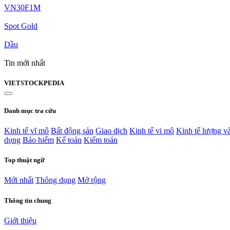
VN30F1M
Spot Gold
Dầu
Tin mới nhất
VIET
STOCK
PEDIA
Danh mục tra cứu
Kinh tế vĩ mô
Bất động sản
Giao dịch
Kinh tế vi mô
Kinh tế lượng v
dụng
Bảo hiểm
Kế toán
Kiểm toán
Top thuật ngữ
Mới nhất
Thông dụng
Mở rộng
Thông tin chung
Giới thiệu