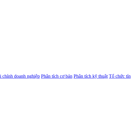
i chính doanh nghiệp
Phân tích cơ bản
Phân tích kỹ thuật
Tổ chức tín