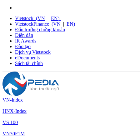
Vietstock
(
VN
|
EN
)
VietstockFinance
(
VN
|
EN
)
Đấu trường chứng khoán
Diễn đàn
IR Awards
Đào tạo
Dịch vụ Vietstock
eDocuments
Sách tài chính
VN-Index
HNX-Index
VS 100
VN30F1M