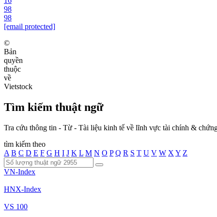
16
98
98
[email protected]
©
Bản
quyền
thuộc
về
Vietstock
Tìm kiếm thuật ngữ
Tra cứu thông tin - Từ - Tài liệu kinh tế về lĩnh vực tài chính & chứ
tìm kiếm theo
A
B
C
D
E
F
G
H
I
J
K
L
M
N
O
P
Q
R
S
T
U
V
W
X
Y
Z
VN-Index
HNX-Index
VS 100