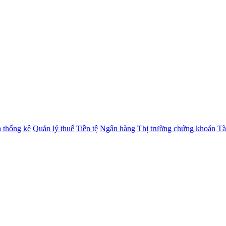
à thống kê
Quản lý thuế
Tiền tệ
Ngân hàng
Thị trường chứng khoán
Tà