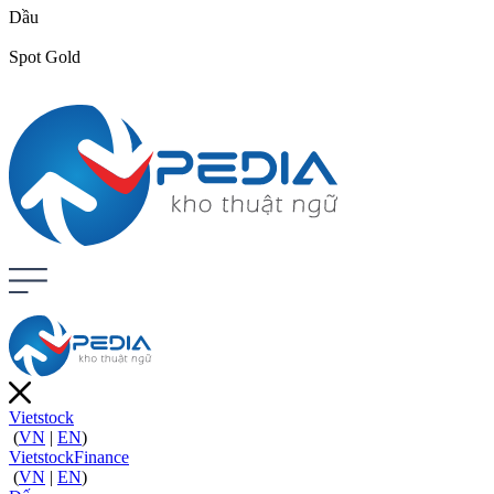
Dầu
Spot Gold
Vietstock
(
VN
|
EN
)
VietstockFinance
(
VN
|
EN
)