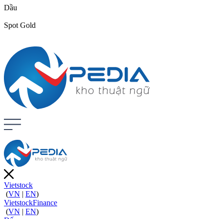
Dầu
Spot Gold
Vietstock
(
VN
|
EN
)
VietstockFinance
(
VN
|
EN
)