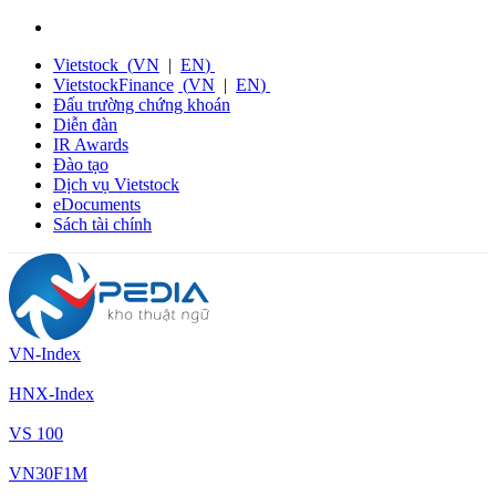
Vietstock
(
VN
|
EN
)
VietstockFinance
(
VN
|
EN
)
Đấu trường chứng khoán
Diễn đàn
IR Awards
Đào tạo
Dịch vụ Vietstock
eDocuments
Sách tài chính
VN-Index
HNX-Index
VS 100
VN30F1M