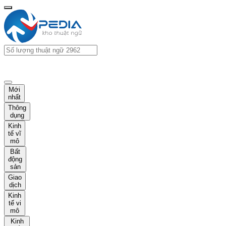
Mới
nhất
Thông
dụng
Kinh
tế vĩ
mô
Bất
động
sản
Giao
dịch
Kinh
tế vi
mô
Kinh