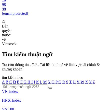
16
98
98
[email protected]
©
Bản
quyền
thuộc
về
Vietstock
Tìm kiếm thuật ngữ
Tra cứu thông tin - Từ - Tài liệu kinh tế về lĩnh vực tài chính &
chứng khoán
tìm kiếm theo
A
B
C
D
E
F
G
H
I
J
K
L
M
N
O
P
Q
R
S
T
U
V
W
X
Y
Z
VN-Index
HNX-Index
VS 100