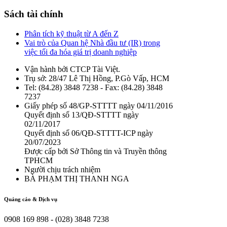
Sách tài chính
Phân tích kỹ thuật từ A đến Z
Vai trò của Quan hệ Nhà đầu tư (IR) trong
việc tối đa hóa giá trị doanh nghiệp
Vận hành bởi CTCP Tài Việt.
Trụ sở: 28/47 Lê Thị Hồng, P.Gò Vấp, HCM
Tel: (84.28) 3848 7238 - Fax: (84.28) 3848
7237
Giấy phép số 48/GP-STTTT ngày 04/11/2016
Quyết định số 13/QĐ-STTTT ngày
02/11/2017
Quyết định số 06/QĐ-STTTT-ICP ngày
20/07/2023
Được cấp bởi Sở Thông tin và Truyền thông
TPHCM
Người chịu trách nhiệm
BÀ PHẠM THỊ THANH NGA
Quảng cáo & Dịch vụ
0908 169 898 - (028) 3848 7238