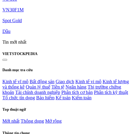
VN30F1M
Spot Gold
Dầu
Tin mới nhất
VIET
STOCK
PEDIA
Danh mục tra cứu
Kinh tế vĩ mô
Bất động sản
Giao dịch
Kinh tế vi mô
Kinh tế lượng
và thống kê
Quản lý thuế
Tiền tệ
Ngân hàng
Thị trường chứng
khoán
Tài chính doanh nghiệp
Phân tích cơ bản
Phân tích kỹ thuật
Tổ chức tín dụng
Bảo hiểm
Kế toán
Kiểm toán
Top thuật ngữ
Mới nhất
Thông dụng
Mở rộng
Thông tin chung