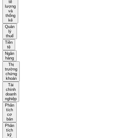
tế
lượng
và
thống
kê
Quản
lý
thuế
Tiền
tệ
Ngân
hàng
Thị
trường
chứng
khoán
Tài
chính
doanh
nghiệp
Phân
tích
cơ
bản
Phân
tích
kỹ