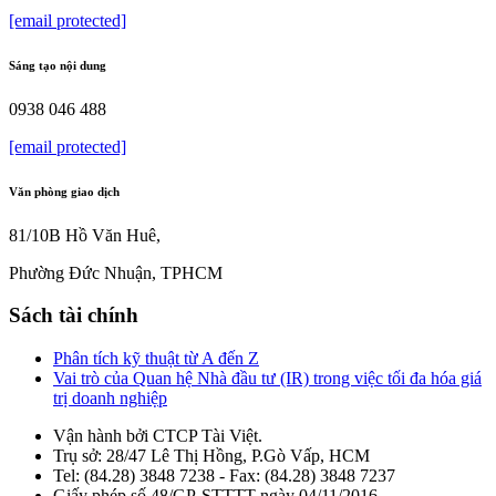
[email protected]
Sáng tạo nội dung
0938 046 488
[email protected]
Văn phòng giao dịch
81/10B Hồ Văn Huê,
Phường Đức Nhuận, TPHCM
Sách tài chính
Phân tích kỹ thuật từ A đến Z
Vai trò của Quan hệ Nhà đầu tư (IR) trong việc tối đa hóa giá
trị doanh nghiệp
Vận hành bởi CTCP Tài Việt.
Trụ sở: 28/47 Lê Thị Hồng, P.Gò Vấp, HCM
Tel: (84.28) 3848 7238 - Fax: (84.28) 3848 7237
Giấy phép số 48/GP-STTTT ngày 04/11/2016