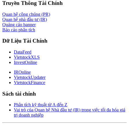
Truyền Thông Tài Chính
Quan hệ công chúng (PR)
Quan hệ nhà đầu tư (IR)
Quảng cáo banner
Báo cáo phân tích
Dữ Liệu Tài Chính
DataFeed
VietstockXLS
InvestOnline
IROnline
VietstockUpdater
VietstockFinance
Sách tài chính
Phân tích kỹ thuật từ A đến Z
Vai trò của Quan hệ Nhà đầu tư (IR) trong việc tối đa hóa giá
trị doanh nghiệp