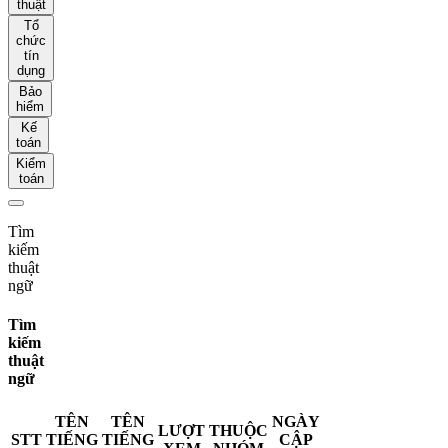
thuật
Tổ
chức
tín
dụng
Bảo
hiểm
Kế
toán
Kiểm
toán
Tìm
kiếm
thuật
ngữ
Tìm
kiếm
thuật
ngữ
TÊN
TÊN
NGÀY
LƯỢT
THUỘC
STT
TIẾNG
TIẾNG
CẬP