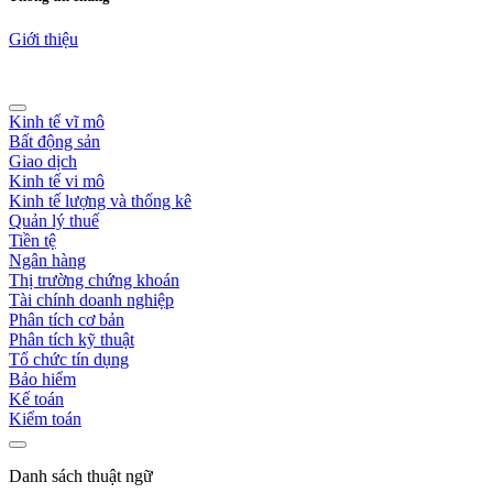
Giới thiệu
Kinh tế vĩ mô
Bất động sản
Giao dịch
Kinh tế vi mô
Kinh tế lượng và thống kê
Quản lý thuế
Tiền tệ
Ngân hàng
Thị trường chứng khoán
Tài chính doanh nghiệp
Phân tích cơ bản
Phân tích kỹ thuật
Tổ chức tín dụng
Bảo hiểm
Kế toán
Kiểm toán
Danh sách thuật ngữ