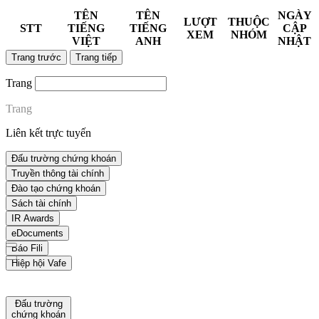
TÊN
TÊN
NGÀY
LƯỢT
THUỘC
STT
TIẾNG
TIẾNG
CẬP
XEM
NHÓM
VIỆT
ANH
NHẬT
Trang trước
Trang tiếp
Trang
Trang
Liên kết trực tuyến
Đấu trường chứng khoán
Truyền thông tài chính
Đào tạo chứng khoán
Sách tài chính
IR Awards
eDocuments
Báo Fili
Hiệp hội Vafe
Đấu trường
chứng khoán