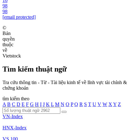
16
98
98
[email protected]
©
Bản
quyền
thuộc
về
Vietstock
Tìm kiếm thuật ngữ
Tra cứu thông tin - Từ - Tài liệu kinh tế về lĩnh vực tài chính &
chứng khoán
tìm kiếm theo
A
B
C
D
E
F
G
H
I
J
K
L
M
N
O
P
Q
R
S
T
U
V
W
X
Y
Z
VN-Index
HNX-Index
VS 100