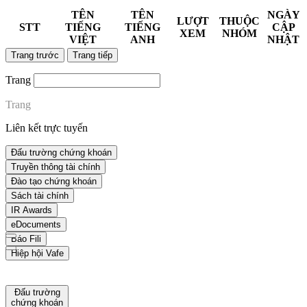
TÊN
TÊN
NGÀY
LƯỢT
THUỘC
STT
TIẾNG
TIẾNG
CẬP
XEM
NHÓM
VIỆT
ANH
NHẬT
Trang trước
Trang tiếp
Trang
Trang
Liên kết trực tuyến
Đấu trường chứng khoán
Truyền thông tài chính
Đào tạo chứng khoán
Sách tài chính
IR Awards
eDocuments
Báo Fili
Hiệp hội Vafe
Đấu trường
chứng khoán