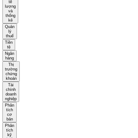
tế
lượng
và
thống
kê
Quản
lý
thuế
Tiền
tệ
Ngân
hàng
Thị
trường
chứng
khoán
Tài
chính
doanh
nghiệp
Phân
tích
cơ
bản
Phân
tích
kỹ