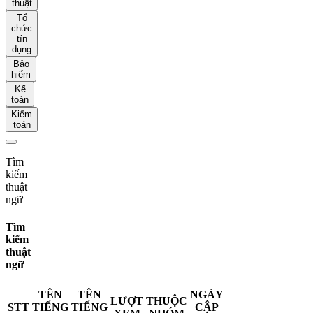
thuật
Tổ
chức
tín
dụng
Bảo
hiểm
Kế
toán
Kiểm
toán
Tìm
kiếm
thuật
ngữ
Tìm
kiếm
thuật
ngữ
TÊN
TÊN
NGÀY
LƯỢT
THUỘC
STT
TIẾNG
TIẾNG
CẬP