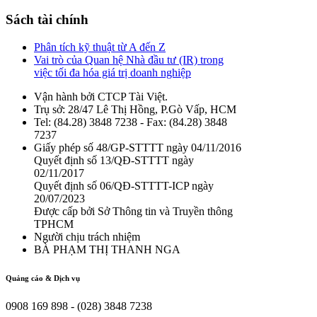
Sách tài chính
Phân tích kỹ thuật từ A đến Z
Vai trò của Quan hệ Nhà đầu tư (IR) trong
việc tối đa hóa giá trị doanh nghiệp
Vận hành bởi CTCP Tài Việt.
Trụ sở: 28/47 Lê Thị Hồng, P.Gò Vấp, HCM
Tel: (84.28) 3848 7238 - Fax: (84.28) 3848
7237
Giấy phép số 48/GP-STTTT ngày 04/11/2016
Quyết định số 13/QĐ-STTTT ngày
02/11/2017
Quyết định số 06/QĐ-STTTT-ICP ngày
20/07/2023
Được cấp bởi Sở Thông tin và Truyền thông
TPHCM
Người chịu trách nhiệm
BÀ PHẠM THỊ THANH NGA
Quảng cáo & Dịch vụ
0908 169 898 - (028) 3848 7238