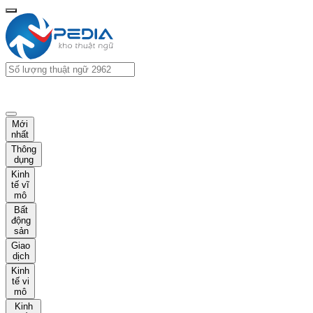
Mới
nhất
Thông
dụng
Kinh
tế vĩ
mô
Bất
động
sản
Giao
dịch
Kinh
tế vi
mô
Kinh