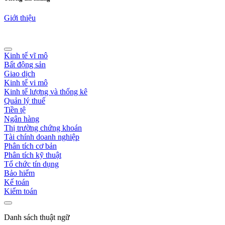
Giới thiệu
Kinh tế vĩ mô
Bất động sản
Giao dịch
Kinh tế vi mô
Kinh tế lượng và thống kê
Quản lý thuế
Tiền tệ
Ngân hàng
Thị trường chứng khoán
Tài chính doanh nghiệp
Phân tích cơ bản
Phân tích kỹ thuật
Tổ chức tín dụng
Bảo hiểm
Kế toán
Kiểm toán
Danh sách thuật ngữ