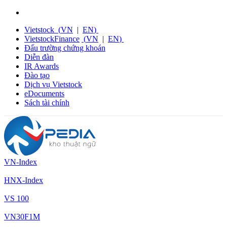
Vietstock
(
VN
|
EN
)
VietstockFinance
(
VN
|
EN
)
Đấu trường chứng khoán
Diễn đàn
IR Awards
Đào tạo
Dịch vụ Vietstock
eDocuments
Sách tài chính
VN-Index
HNX-Index
VS 100
VN30F1M