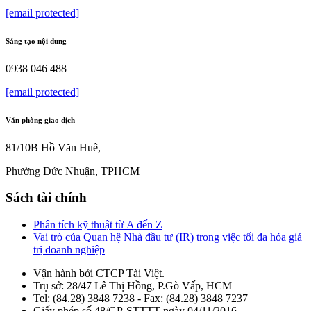
[email protected]
Sáng tạo nội dung
0938 046 488
[email protected]
Văn phòng giao dịch
81/10B Hồ Văn Huê,
Phường Đức Nhuận, TPHCM
Sách tài chính
Phân tích kỹ thuật từ A đến Z
Vai trò của Quan hệ Nhà đầu tư (IR) trong việc tối đa hóa giá
trị doanh nghiệp
Vận hành bởi CTCP Tài Việt.
Trụ sở: 28/47 Lê Thị Hồng, P.Gò Vấp, HCM
Tel: (84.28) 3848 7238 - Fax: (84.28) 3848 7237
Giấy phép số 48/GP-STTTT ngày 04/11/2016