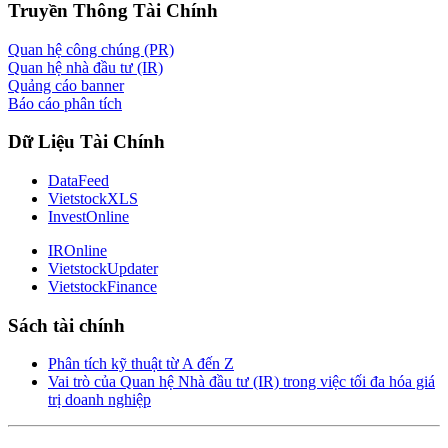
Truyền Thông Tài Chính
Quan hệ công chúng (PR)
Quan hệ nhà đầu tư (IR)
Quảng cáo banner
Báo cáo phân tích
Dữ Liệu Tài Chính
DataFeed
VietstockXLS
InvestOnline
IROnline
VietstockUpdater
VietstockFinance
Sách tài chính
Phân tích kỹ thuật từ A đến Z
Vai trò của Quan hệ Nhà đầu tư (IR) trong việc tối đa hóa giá
trị doanh nghiệp