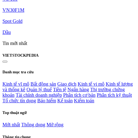
VN30F1M
Spot Gold
Dầu
Tin mới nhất
VIET
STOCK
PEDIA
Danh mục tra cứu
Kinh tế vĩ mô
Bất động sản
Giao dịch
Kinh tế vi mô
Kinh tế lượng
và thống kê
Quản lý thuế
Tiền tệ
Ngân hàng
Thị trường chứng
khoán
Tài chính doanh nghiệp
Phân tích cơ bản
Phân tích kỹ thuật
Tổ chức tín dụng
Bảo hiểm
Kế toán
Kiểm toán
Top thuật ngữ
Mới nhất
Thông dụng
Mở rộng
Thông tin chung