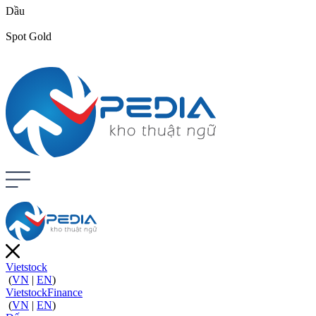
Dầu
Spot Gold
Vietstock
(
VN
|
EN
)
VietstockFinance
(
VN
|
EN
)