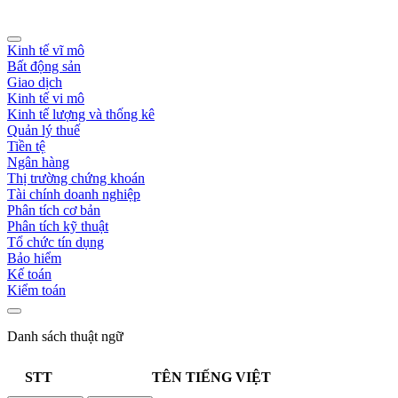
Kinh tế vĩ mô
Bất động sản
Giao dịch
Kinh tế vi mô
Kinh tế lượng và thống kê
Quản lý thuế
Tiền tệ
Ngân hàng
Thị trường chứng khoán
Tài chính doanh nghiệp
Phân tích cơ bản
Phân tích kỹ thuật
Tổ chức tín dụng
Bảo hiểm
Kế toán
Kiểm toán
Danh sách thuật ngữ
STT
TÊN TIẾNG VIỆT