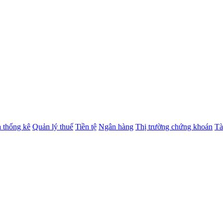
à thống kê
Quản lý thuế
Tiền tệ
Ngân hàng
Thị trường chứng khoán
Tà