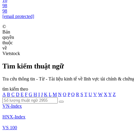
16
98
98
[email protected]
©
Bản
quyền
thuộc
về
Vietstock
Tìm kiếm thuật ngữ
Tra cứu thông tin - Từ - Tài liệu kinh tế về lĩnh vực tài chính & chứ
tìm kiếm theo
A
B
C
D
E
F
G
H
I
J
K
L
M
N
O
P
Q
R
S
T
U
V
W
X
Y
Z
VN-Index
HNX-Index
VS 100