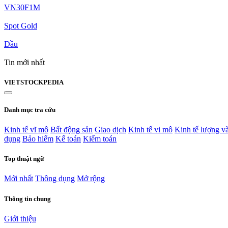
VN30F1M
Spot Gold
Dầu
Tin mới nhất
VIET
STOCK
PEDIA
Danh mục tra cứu
Kinh tế vĩ mô
Bất động sản
Giao dịch
Kinh tế vi mô
Kinh tế lượng v
dụng
Bảo hiểm
Kế toán
Kiểm toán
Top thuật ngữ
Mới nhất
Thông dụng
Mở rộng
Thông tin chung
Giới thiệu