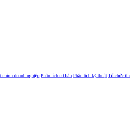
i chính doanh nghiệp
Phân tích cơ bản
Phân tích kỹ thuật
Tổ chức tín