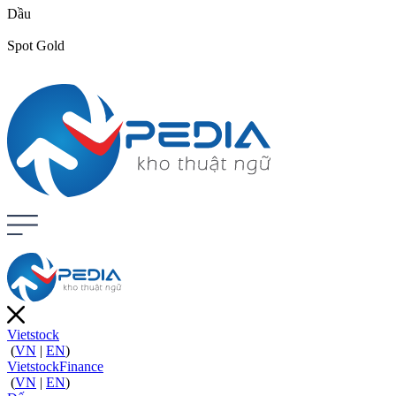
Dầu
Spot Gold
Vietstock
(
VN
|
EN
)
VietstockFinance
(
VN
|
EN
)