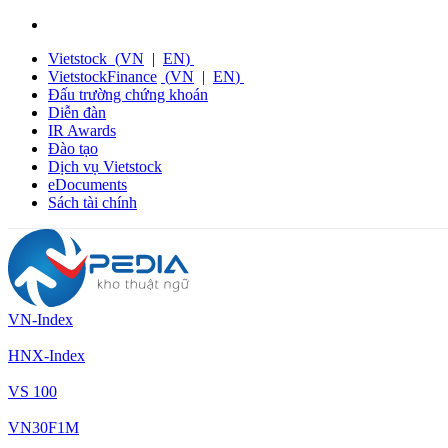
Vietstock
(
VN
|
EN
)
VietstockFinance
(
VN
|
EN
)
Đấu trường chứng khoán
Diễn đàn
IR Awards
Đào tạo
Dịch vụ Vietstock
eDocuments
Sách tài chính
VN-Index
HNX-Index
VS 100
VN30F1M