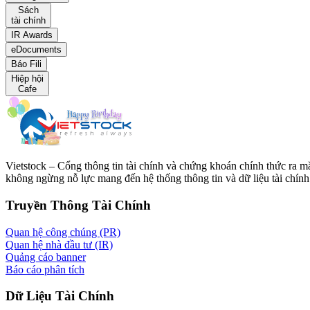
Sách
tài chính
IR Awards
eDocuments
Báo Fili
Hiệp hội
Cafe
Vietstock – Cổng thông tin tài chính và chứng khoán chính thức ra 
không ngừng nỗ lực mang đến hệ thống thông tin và dữ liệu tài chính 
Truyền Thông Tài Chính
Quan hệ công chúng (PR)
Quan hệ nhà đầu tư (IR)
Quảng cáo banner
Báo cáo phân tích
Dữ Liệu Tài Chính