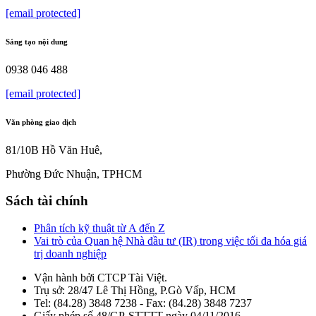
[email protected]
Sáng tạo nội dung
0938 046 488
[email protected]
Văn phòng giao dịch
81/10B Hồ Văn Huê,
Phường Đức Nhuận, TPHCM
Sách tài chính
Phân tích kỹ thuật từ A đến Z
Vai trò của Quan hệ Nhà đầu tư (IR) trong việc tối đa hóa giá
trị doanh nghiệp
Vận hành bởi CTCP Tài Việt.
Trụ sở: 28/47 Lê Thị Hồng, P.Gò Vấp, HCM
Tel: (84.28) 3848 7238 - Fax: (84.28) 3848 7237
Giấy phép số 48/GP-STTTT ngày 04/11/2016