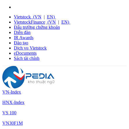
Vietstock
(
VN
|
EN
)
VietstockFinance
(
VN
|
EN
)
Đấu trường chứng khoán
Diễn đàn
IR Awards
Đào tạo
Dịch vụ Vietstock
eDocuments
Sách tài chính
VN-Index
HNX-Index
VS 100
VN30F1M