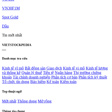
VN30F1M
Spot Gold
Dầu
Tin mới nhất
VIET
STOCK
PEDIA
Danh mục tra cứu
Kinh tế vĩ mô
Bất động sản
Giao dịch
Kinh tế vi mô
Kinh tế lượng
và thống kê
Quản lý thuế
Tiền tệ
Ngân hàng
Thị trường chứng
khoán
Tài chính doanh nghiệp
Phân tích cơ bản
Phân tích kỹ thuật
Tổ chức tín dụng
Bảo hiểm
Kế toán
Kiểm toán
Top thuật ngữ
Mới nhất
Thông dụng
Mở rộng
Thông tin chung