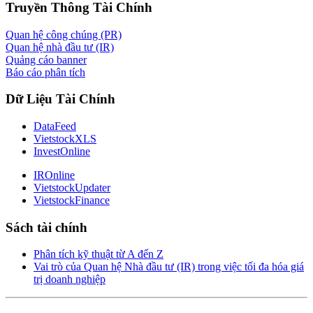
Truyền Thông Tài Chính
Quan hệ công chúng (PR)
Quan hệ nhà đầu tư (IR)
Quảng cáo banner
Báo cáo phân tích
Dữ Liệu Tài Chính
DataFeed
VietstockXLS
InvestOnline
IROnline
VietstockUpdater
VietstockFinance
Sách tài chính
Phân tích kỹ thuật từ A đến Z
Vai trò của Quan hệ Nhà đầu tư (IR) trong việc tối đa hóa giá
trị doanh nghiệp