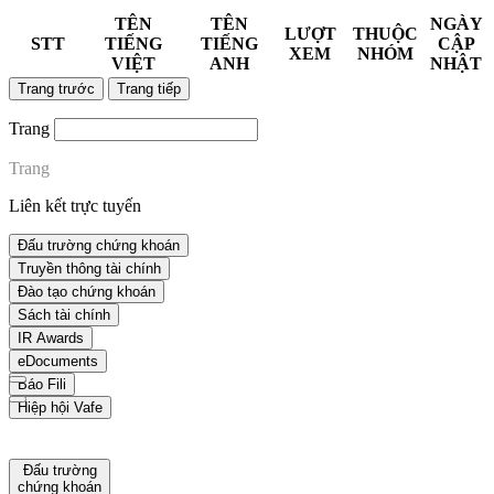
TÊN
TÊN
NGÀY
LƯỢT
THUỘC
STT
TIẾNG
TIẾNG
CẬP
XEM
NHÓM
VIỆT
ANH
NHẬT
Trang trước
Trang tiếp
Trang
Trang
Liên kết trực tuyến
Đấu trường chứng khoán
Truyền thông tài chính
Đào tạo chứng khoán
Sách tài chính
IR Awards
eDocuments
Báo Fili
Hiệp hội Vafe
Đấu trường
chứng khoán