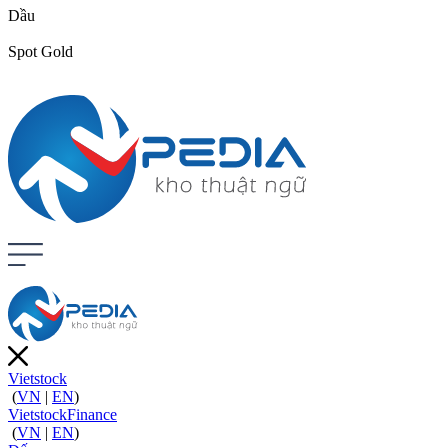
Dầu
Spot Gold
Vietstock
(
VN
|
EN
)
VietstockFinance
(
VN
|
EN
)