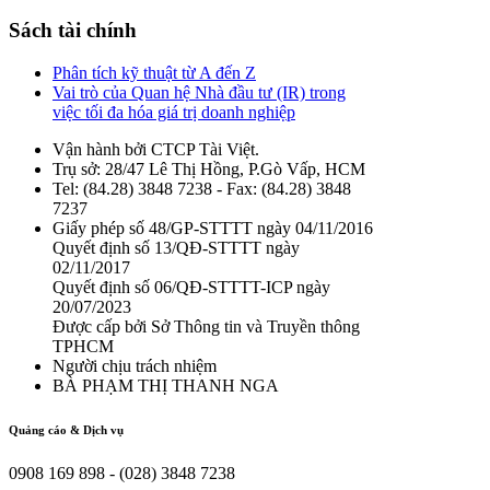
Sách tài chính
Phân tích kỹ thuật từ A đến Z
Vai trò của Quan hệ Nhà đầu tư (IR) trong
việc tối đa hóa giá trị doanh nghiệp
Vận hành bởi CTCP Tài Việt.
Trụ sở: 28/47 Lê Thị Hồng, P.Gò Vấp, HCM
Tel: (84.28) 3848 7238 - Fax: (84.28) 3848
7237
Giấy phép số 48/GP-STTTT ngày 04/11/2016
Quyết định số 13/QĐ-STTTT ngày
02/11/2017
Quyết định số 06/QĐ-STTTT-ICP ngày
20/07/2023
Được cấp bởi Sở Thông tin và Truyền thông
TPHCM
Người chịu trách nhiệm
BÀ PHẠM THỊ THANH NGA
Quảng cáo & Dịch vụ
0908 169 898 - (028) 3848 7238