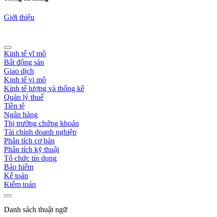
Giới thiệu
Kinh tế vĩ mô
Bất động sản
Giao dịch
Kinh tế vi mô
Kinh tế lượng và thống kê
Quản lý thuế
Tiền tệ
Ngân hàng
Thị trường chứng khoán
Tài chính doanh nghiệp
Phân tích cơ bản
Phân tích kỹ thuật
Tổ chức tín dụng
Bảo hiểm
Kế toán
Kiểm toán
Danh sách thuật ngữ