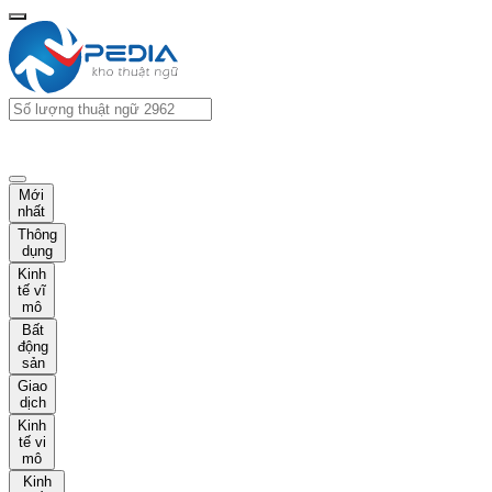
Mới
nhất
Thông
dụng
Kinh
tế vĩ
mô
Bất
động
sản
Giao
dịch
Kinh
tế vi
mô
Kinh