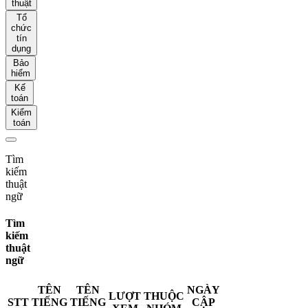
thuật
Tổ
chức
tín
dụng
Bảo
hiểm
Kế
toán
Kiểm
toán
Tìm
kiếm
thuật
ngữ
Tìm
kiếm
thuật
ngữ
TÊN
TÊN
NGÀY
LƯỢT
THUỘC
STT
TIẾNG
TIẾNG
CẬP