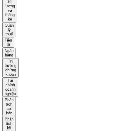
tế
lượng
và
thống
kê
Quản
lý
thuế
Tiền
tệ
Ngân
hàng
Thị
trường
chứng
khoán
Tài
chính
doanh
nghiệp
Phân
tích
cơ
bản
Phân
tích
kỹ